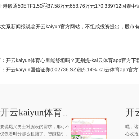
股通50ETF1.5037.58万元653.76万元170.339712国泰中
文系新闻报说念开云kaiyun官方网站，不组成投资提出，股市
篇：
开云kaiyun体育心里能舒坦吗？更别提-kai云体育app官方下
篇：
开云kaiyun国信证券(002736.SZ)涨5.14%-kai云体育a
开云kaiyun体育用PPG传感时刻分析睡觉质地-kai云体育app官方下载app最新版本-kai云体育app官方登录入口
要说咫尺男士对腕表的需求，那可不
嘿，诸
仅仅看时分那么粗拙了。智能指引、
心收拾