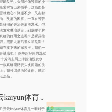
得能反光，头屑还像狡猾的小
经常时冒出来插手，这画面是
思就糟心？降服不少一又友都
油、头屑的困扰，一直在苦苦
款好用的去油去屑洗发水。但
洗发水琳琅满目，到底哪个牌
真确的好用之选呢？是裸露控
强，照旧去屑后果立竿见影？
藏在接下来的探索里，我们一
开谜底吧！ 保举超好用的洗发
 十芳清去屑止痒控油洗发水
一款真确能贬责头皮问题的洗
上，我可谓是历经迂曲。试过
点居品，
开云kaiyun体育这种冲破标明主力资金积极连结筹码-kai云体育app官方下载app最新版本-kai云体育app官方登录入口
片开云kaiyun体育是一套对于