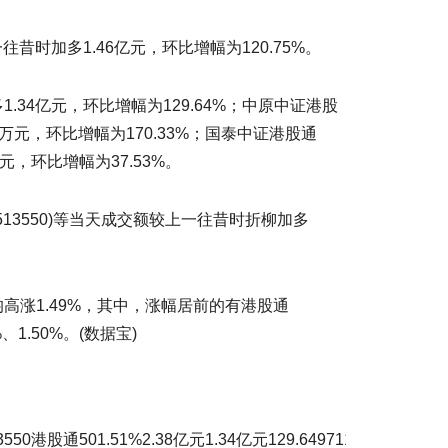
昔时加多1.46亿元，环比增幅为120.75%。
多1.34亿元，环比增幅为129.64%；中原中证港股
.76万元，环比增幅为170.33%；国泰中证港股通
7万元，环比增幅为37.53%。
(513550)等当天成交额较上一往昔时折柳加多
高涨1.49%，其中，涨幅居前的有港股通
%、1.50%。(数据宝)
01.51%2.38亿元1.34亿元129.649711