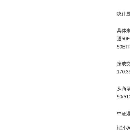
统计显
具体来
通50
50E
按成交
170
从商场
50(5
中证港
基金代码