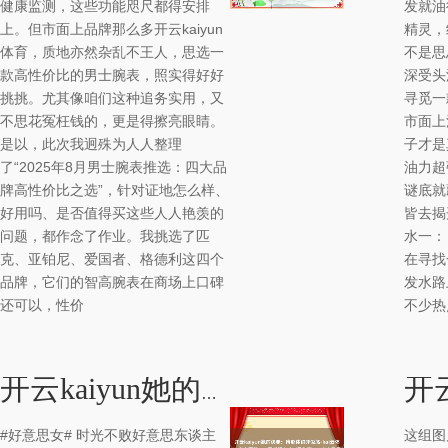
健康监测，这些功能咫尺都得安排
发就油
上。但市面上品牌那么多开云kaiyun
精灵，
体育，质地亦然杂乱不王人，思选一
不是思
款高性价比的男士腕表，照实得好好
深受头
挑挑。尤其像咱们这种追务实用，又
寻觅一
不思花冤枉钱的，更是得擦亮眼睛。
市面上
是以，此次我迥殊为人人整理
子才是
了“2025年8月男士腕表推选：四大品
油力超
牌高性价比之选”，针对证地怎么样、
谜底就
好用吗、是否值得买这些人人艳羡的
皆去揭
问题，都作念了作业。我挑选了匹
水一：
克、亚铂尼、爱国者、格德利这四个
在寻找
品牌，它们的智高腕表在商场上口碑
发水路
还可以，性价
不少热
开云kaiyun她的诀要：给形体留呼吸感-kai云体育app官方下载app最新版本-kai云体育app官方登录入口
#好意思女# 时光不败好意思东谈主
这组图