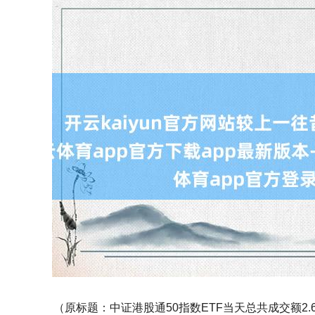
（原标题：中证港股通50指数ETF当天总共成交额2.67