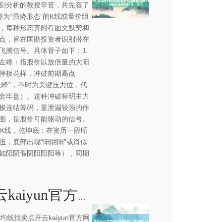
刻分析的教授辛苦，共先容了
称为“强势形态”的K线或量价组
，每种形态齐附有图文默契和
点，旨在匡助投资者识别潜在
飞腾信号。具体骨子如下：1.
左峰：指股价以放倍量的大阳
停板花样，冲破前期高点
左峰”，不时为关键压力位，代
套牢盘）。这种冲破标明主力
极连结筹码，显泄漏较强的作
图，是股价可能驱动的信号。
三根K线，乾坤底：在资历一段昭
伍，底部出现“阳阴阳”或肖似
如阳阴假阴阳阳阳等），同期
开云kaiyun官方网站中枢想路是：“要么跌破-kai云体育app官方下载app最新版本-kai云体育app官方登录入口
日均线找卖点开云kaiyun官方网