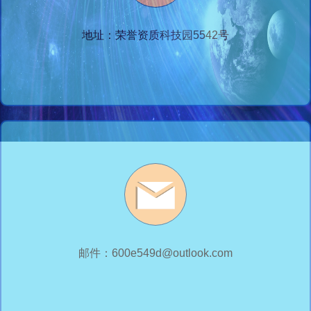
地址：荣誉资质科技园5542号
邮件：600e549d@outlook.com