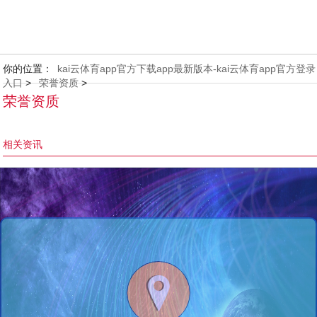
热点资讯
你的位置：
kai云体育app官方下载app最新版本-kai云体育app官方登录
入口
>
荣誉资质
>
荣誉资质
相关资讯