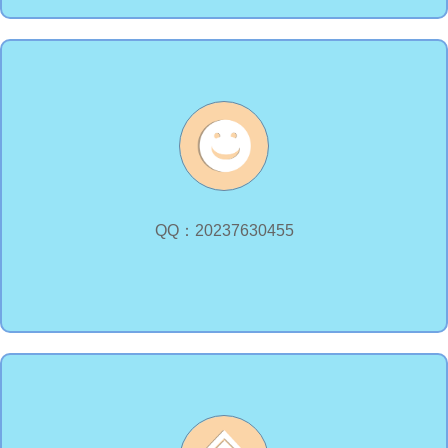
QQ：20237630455