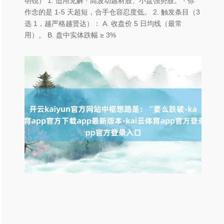
明锐） 1. 适用见解 · 高波动题材股、小盘强势股。 · 你
作念的是 1-5 天超短，合手仓容忍度低。 2. 触发条目（3
选 1，越严格越贤达）： A. 收盘价 5 日均线（最常
用）。 B. 盘中实体跌幅 ≥ 3%