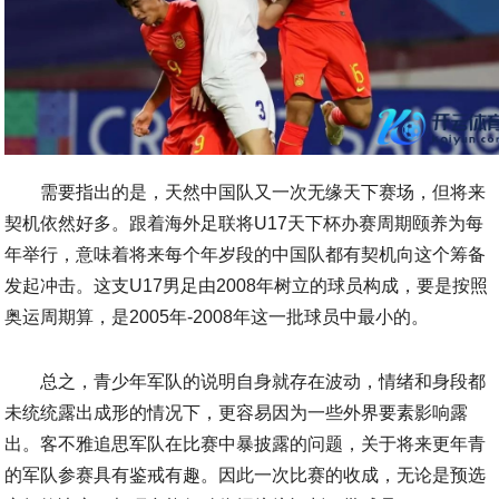
需要指出的是，天然中国队又一次无缘天下赛场，但将来
契机依然好多。跟着海外足联将U17天下杯办赛周期颐养为每
年举行，意味着将来每个年岁段的中国队都有契机向这个筹备
发起冲击。这支U17男足由2008年树立的球员构成，要是按照
奥运周期算，是2005年-2008年这一批球员中最小的。
总之，青少年军队的说明自身就存在波动，情绪和身段都
未统统露出成形的情况下，更容易因为一些外界要素影响露
出。客不雅追思军队在比赛中暴披露的问题，关于将来更年青
的军队参赛具有鉴戒有趣。因此一次比赛的收成，无论是预选