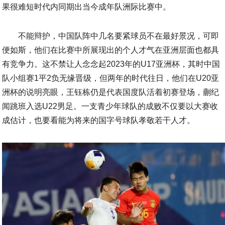
果很难短时代内同期出当今成年队洲际比赛中。
不能辩护，中国队阵中几名要紧球员不在最好景况，可即
便如斯，他们在比赛中所展现出的个人才气在亚洲层面也都具
有竞争力。这不禁让人念念起2023年的U17亚洲杯，其时中国
队小组赛1平2负无缘晋级，但两年的时代往日，他们在U20亚
洲杯的说明亮眼，王钰栋仍是代表国度队活着初赛登场，蒯纪
闻跳班入选U22男足。一支青少年球队的成败不仅要以大赛收
成估计，也要看能为将来的国字号球队孝敬若干人才。