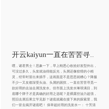
开云kaiyun一直在苦苦寻觅一款好用的去油去屑洗发水-kai云体育app官方下载app最新版本-kai云体育app官方登录入口
嘿，诸君男士！思象一下，早上刚悉心收拾好发型外出，
可没过多久，头发就油得能反光，头屑还像狡猾的小精
灵，经常时冒出来插手，这画面是不是思思就糟心？降服
不少一又友都深受头油、头屑的困扰，一直在苦苦寻觅一
款好用的去油去屑洗发水。但市面上洗发水琳琅满目，到
底哪个牌子才是真确的好用之选呢？是裸露控油力超强，
照旧去屑后果立竿见影？谜底就藏在接下来的探索里，我
们一皆去揭开谜底吧！ 保举超好用的洗发水一： 十芳清