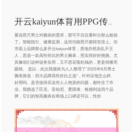
开云kaiyun体育用PPG传感时刻分析睡觉质地-kai云体育app官方下载app最新版本-kai云体育app官方登录入口
要说咫尺男士对腕表的需求，那可不仅仅看时分那么粗拙
了。智能指引、健康监测，这些功能咫尺都得安排上。但
市面上品牌那么多开云kaiyun体育，质地亦然杂乱不王
人，思选一款高性价比的男士腕表，照实得好好挑挑。尤
其像咱们这种追务实用，又不思花冤枉钱的，更是得擦亮
眼睛。 是以，此次我迥殊为人人整理了“2025年8月男士
腕表推选：四大品牌高性价比之选”，针对证地怎么样、
好用吗、是否值得买这些人人艳羡的问题，都作念了作
业。我挑选了匹克、亚铂尼、爱国者、格德利这四个品
牌，它们的智高腕表在商场上口碑还可以，性价