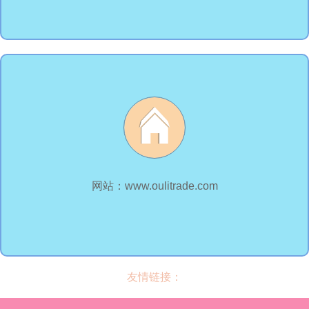
网站：www.oulitrade.com
友情链接：