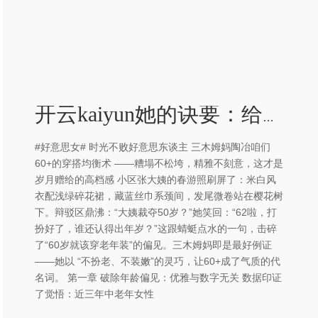
开云kaiyun她的诀要：给形体留呼吸感-kai云体育app官方下载app最新版本-kai云体育app官方登录入口
#好意思女# 时光不败好意思东谈主 三木姆妈陶冶咱们
60+的穿搭均衡术 ——糟塌不松垮，精雅不刻意，这才是
岁月赠给的高档感 小区张大姨的春游照刷屏了：米白风
衣配浅绿碎花裙，藏蓝丝巾系颈间，发尾微卷站在樱花树
下。辩驳区鼎沸：“大姨裁夺50岁？”她笑回：“62啦，打
扮好了，谁还认得出年岁？”这跟蜻蜓点水的一句，击碎
了“60岁就该穿老年装”的偏见。三木姆妈即是最好例证
——她以 “不扮老、不装嫩”的灵巧，让60+成了气质的代
名词。 第一章 破除年龄偏见：优雅与数字无关 数据印证
了觉悟：近三年中老年女性