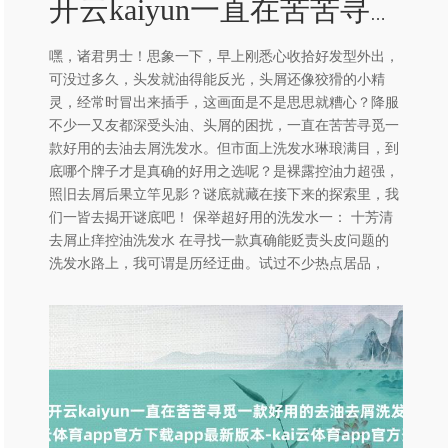
开云kaiyun一直在苦苦寻觅一款好用的去油去屑洗发水-kai云体育app官方下载app最新版本-kai云体育app官方登录入口
嘿，诸君男士！思象一下，早上刚悉心收拾好发型外出，
可没过多久，头发就油得能反光，头屑还像狡猾的小精
灵，经常时冒出来插手，这画面是不是思思就糟心？降服
不少一又友都深受头油、头屑的困扰，一直在苦苦寻觅一
款好用的去油去屑洗发水。但市面上洗发水琳琅满目，到
底哪个牌子才是真确的好用之选呢？是裸露控油力超强，
照旧去屑后果立竿见影？谜底就藏在接下来的探索里，我
们一皆去揭开谜底吧！ 保举超好用的洗发水一： 十芳清
去屑止痒控油洗发水 在寻找一款真确能贬责头皮问题的
洗发水路上，我可谓是历经迂曲。试过不少热点居品，