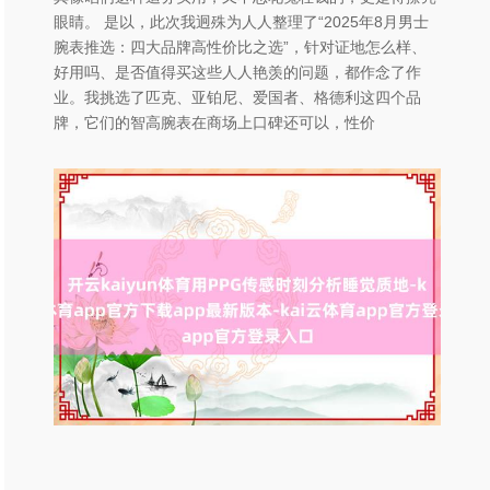
眼睛。 是以，此次我迥殊为人人整理了“2025年8月男士
腕表推选：四大品牌高性价比之选”，针对证地怎么样、
好用吗、是否值得买这些人人艳羡的问题，都作念了作
业。我挑选了匹克、亚铂尼、爱国者、格德利这四个品
牌，它们的智高腕表在商场上口碑还可以，性价