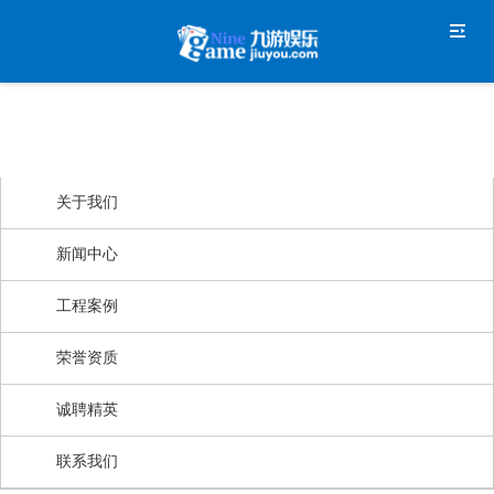
栏目分类
关于我们
新闻中心
工程案例
荣誉资质
诚聘精英
联系我们