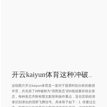
开云kaiyun体育这种冲破标明主力资金积极连结筹码-kai云体育app官方下载app最新版本-kai云体育app官方登录入口
这组图片开云kaiyun体育是一套对于股票时刻分析的教授
辛苦，共先容了6种被称为“强势形态”的K线或量价组合形
态，每种形态齐附有图文默契和操作重点，旨在匡助投资
者识别潜在的强势飞腾信号。具体骨子如下：1. 倍量过左