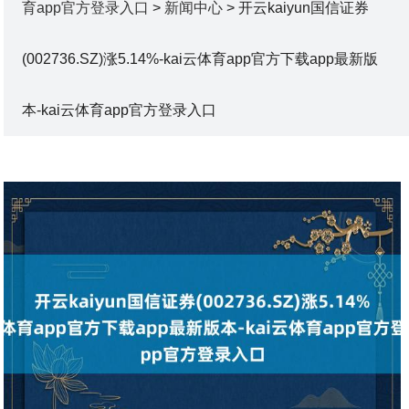
育app官方登录入口
>
新闻中心
> 开云kaiyun国信证券
(002736.SZ)涨5.14%-kai云体育app官方下载app最新版
本-kai云体育app官方登录入口