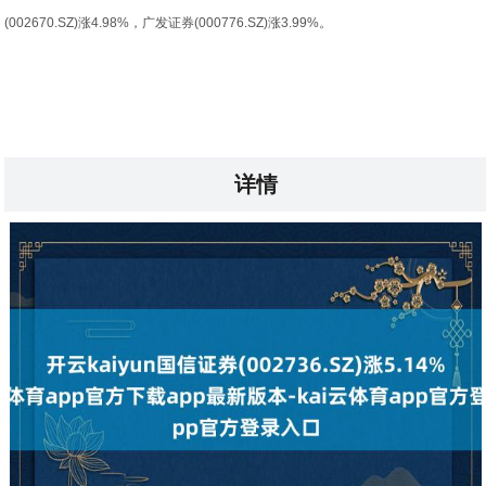
(002670.SZ)涨4.98%，广发证券(000776.SZ)涨3.99%。
详情