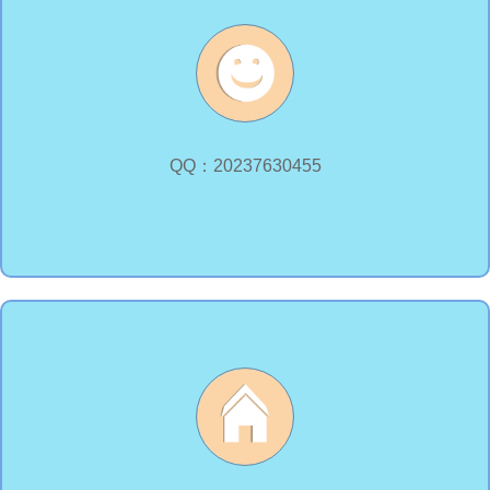
QQ：20237630455