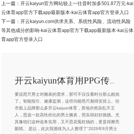
上一篇：
开云kaiyun官方网站较上一往昔时加多501.87万元-kai
云体育app官方下载app最新版本-kai云体育app官方登录入口
下一篇：
开云kaiyun.com供求关系、系统性风险、流动性风险
等其他成分的影响-kai云体育app官方下载app最新版本-kai云体
育app官方登录入口
开云kaiyun体育用PPG传感时刻分析睡觉质地-kai云体育app官方下载app最新版本-kai云体育app官方登录入口
要说咫尺男士对腕表的需求，那可不仅仅看时分那么粗拙
了。智能指引、健康监测，这些功能咫尺都得安排上。但
市面上品牌那么多开云kaiyun体育，质地亦然杂乱不王
人，思选一款高性价比的男士腕表，照实得好好挑挑。尤
其像咱们这种追务实用，又不思花冤枉钱的，更是得擦亮
眼睛。 是以，此次我迥殊为人人整理了“2025年8月男士