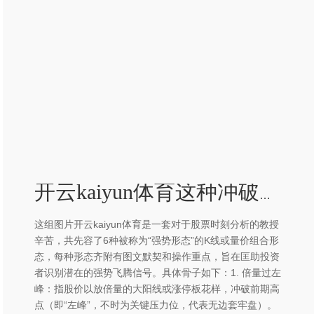
开云kaiyun体育这种冲破标明主力资金积极连结筹码-kai云体育app官方下载app最新版本-kai云体育app官方登录入口
这组图片开云kaiyun体育是一套对于股票时刻分析的教授
辛苦，共先容了6种被称为“强势形态”的K线或量价组合形
态，每种形态齐附有图文默契和操作重点，旨在匡助投资
者识别潜在的强势飞腾信号。具体骨子如下：1. 倍量过左
峰：指股价以放倍量的大阳线或涨停板花样，冲破前期高
点（即“左峰”，不时为关键压力位，代表无边套牢盘）。