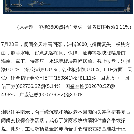
（原标题：沪指3600点得而复失，证券ETF收涨1.11%）
7月23日，阛阓全天冲高回落，沪指3600点得而复失。板块方
面，超等水电、好意思容顾问、保障、证券等板块涨幅居前，
海南、军工、特高压、水泥等板块跌幅居前。截止收盘，沪指
涨0.01%，深成指跌0.37%，创业板指跌0.01%。ETF方面，天
弘中证全指证券公司ETF(159841)收涨1.11%，因素股中，国
信证券(002736.SZ)涨5.14%，国盛金控(002670.SZ)涨
4.98%，广发证券(000776.SZ)涨3.99%。
湘财证券暗示，合手续沉稳和活跃老本阛阓的关连举措将复古
阛阓交投保合手活跃，成心于券商板块功绩和估值合手续拓
荒。此外，主动权柄基金的券商合手仓相较功绩基准处于低