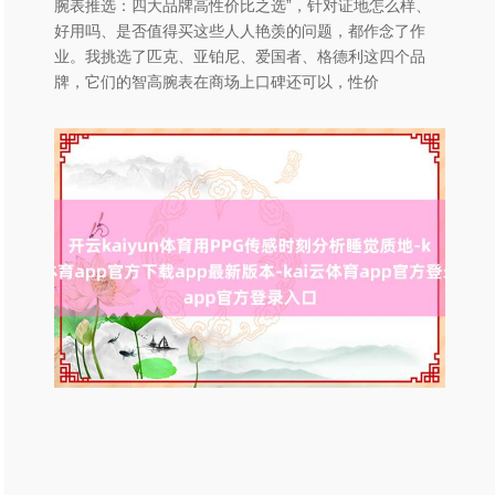
腕表推选：四大品牌高性价比之选”，针对证地怎么样、
好用吗、是否值得买这些人人艳羡的问题，都作念了作
业。我挑选了匹克、亚铂尼、爱国者、格德利这四个品
牌，它们的智高腕表在商场上口碑还可以，性价