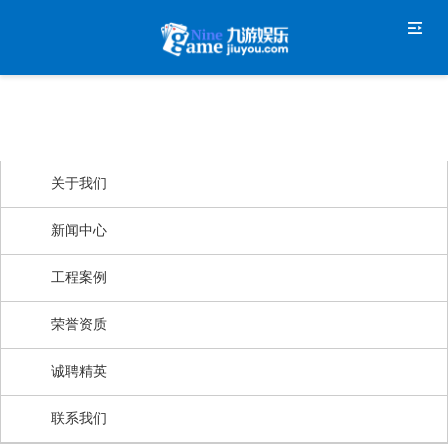
栏目分类
关于我们
新闻中心
工程案例
荣誉资质
诚聘精英
联系我们