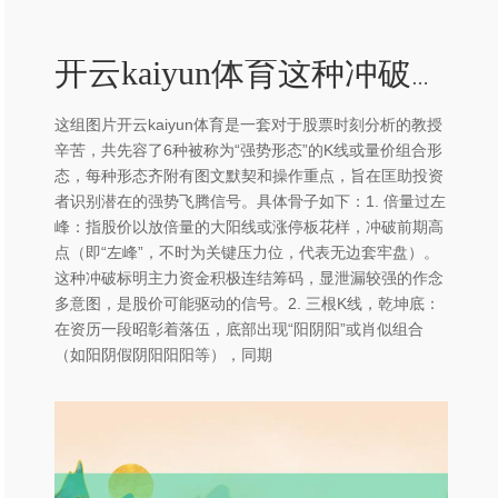
开云kaiyun体育这种冲破标明主力资金积极连结筹码-kai云体育app官方下载app最新版本-kai云体育app官方登录入口
这组图片开云kaiyun体育是一套对于股票时刻分析的教授
辛苦，共先容了6种被称为“强势形态”的K线或量价组合形
态，每种形态齐附有图文默契和操作重点，旨在匡助投资
者识别潜在的强势飞腾信号。具体骨子如下：1. 倍量过左
峰：指股价以放倍量的大阳线或涨停板花样，冲破前期高
点（即“左峰”，不时为关键压力位，代表无边套牢盘）。
这种冲破标明主力资金积极连结筹码，显泄漏较强的作念
多意图，是股价可能驱动的信号。2. 三根K线，乾坤底：
在资历一段昭彰着落伍，底部出现“阳阴阳”或肖似组合
（如阳阴假阴阳阳阳等），同期