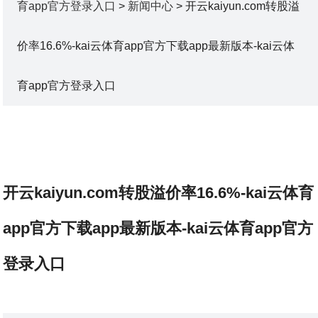
育app官方登录入口
>
新闻中心
> 开云kaiyun.com转股溢
价率16.6%-kai云体育app官方下载app最新版本-kai云体
育app官方登录入口
开云kaiyun.com转股溢价率16.6%-kai云体育
app官方下载app最新版本-kai云体育app官方
登录入口