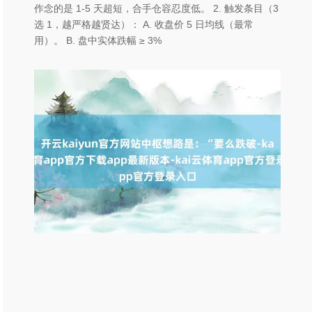
作念的是 1-5 天超短，合手仓容忍度低。 2. 触发条目（3
选 1，越严格越贤达）： A. 收盘价 5 日均线（最常
用）。 B. 盘中实体跌幅 ≥ 3%