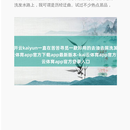
洗发水路上，我可谓是历经迂曲。试过不少热点居品，