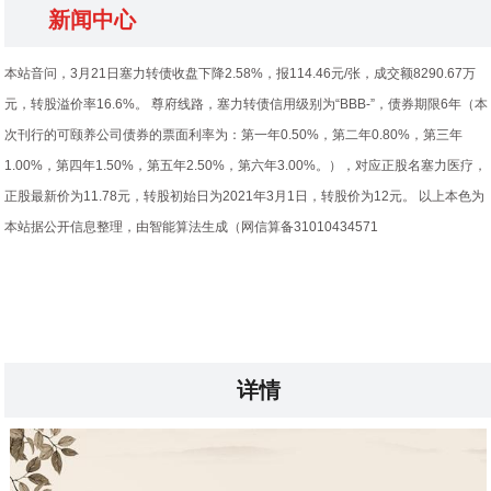
新闻中心
本站音问，3月21日塞力转债收盘下降2.58%，报114.46元/张，成交额8290.67万
元，转股溢价率16.6%。 尊府线路，塞力转债信用级别为“BBB-”，债券期限6年（本
次刊行的可颐养公司债券的票面利率为：第一年0.50%，第二年0.80%，第三年
1.00%，第四年1.50%，第五年2.50%，第六年3.00%。），对应正股名塞力医疗，
正股最新价为11.78元，转股初始日为2021年3月1日，转股价为12元。 以上本色为
本站据公开信息整理，由智能算法生成（网信算备31010434571
详情