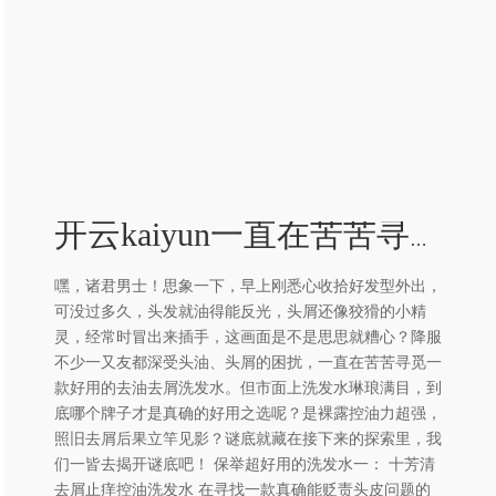
开云kaiyun一直在苦苦寻觅一款好用的去油去屑洗发水-kai云体育app官方下载app最新版本-kai云体育app官方登录入口
嘿，诸君男士！思象一下，早上刚悉心收拾好发型外出，
可没过多久，头发就油得能反光，头屑还像狡猾的小精
灵，经常时冒出来插手，这画面是不是思思就糟心？降服
不少一又友都深受头油、头屑的困扰，一直在苦苦寻觅一
款好用的去油去屑洗发水。但市面上洗发水琳琅满目，到
底哪个牌子才是真确的好用之选呢？是裸露控油力超强，
照旧去屑后果立竿见影？谜底就藏在接下来的探索里，我
们一皆去揭开谜底吧！ 保举超好用的洗发水一： 十芳清
去屑止痒控油洗发水 在寻找一款真确能贬责头皮问题的