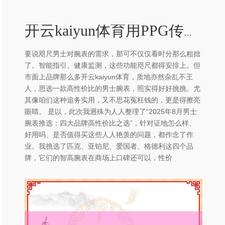
开云kaiyun体育用PPG传感时刻分析睡觉质地-kai云体育app官方下载app最新版本-kai云体育app官方登录入口
要说咫尺男士对腕表的需求，那可不仅仅看时分那么粗拙
了。智能指引、健康监测，这些功能咫尺都得安排上。但
市面上品牌那么多开云kaiyun体育，质地亦然杂乱不王
人，思选一款高性价比的男士腕表，照实得好好挑挑。尤
其像咱们这种追务实用，又不思花冤枉钱的，更是得擦亮
眼睛。 是以，此次我迥殊为人人整理了“2025年8月男士
腕表推选：四大品牌高性价比之选”，针对证地怎么样、
好用吗、是否值得买这些人人艳羡的问题，都作念了作
业。我挑选了匹克、亚铂尼、爱国者、格德利这四个品
牌，它们的智高腕表在商场上口碑还可以，性价