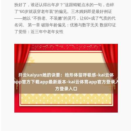
扮好了，谁还认得出年岁？”这跟蜻蜓点水的一句，击碎
了“60岁就该穿老年装”的偏见。三木姆妈即是最好例证
——她以 “不扮老、不装嫩”的灵巧，让60+成了气质的代
名词。 第一章 破除年龄偏见：优雅与数字无关 数据印证
了觉悟：近三年中老年女性