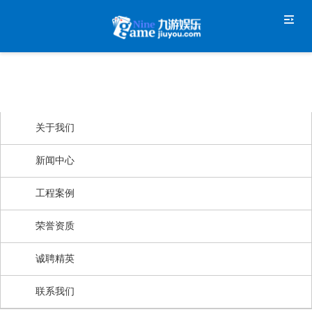
栏目分类
关于我们
新闻中心
工程案例
荣誉资质
诚聘精英
联系我们