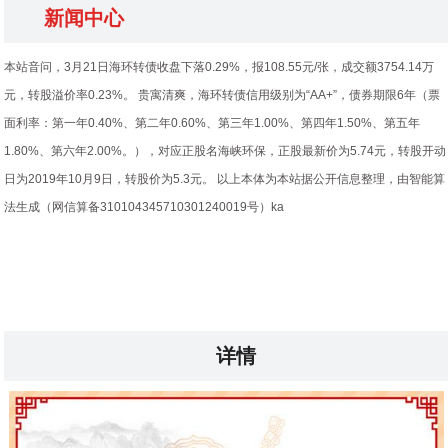
新闻中心
本站音问，3月21日海环转债收盘下落0.29%，报108.55元/张，成交额3754.14万
元，转股溢价率0.23%。 贵寓清爽，海环转债信用级别为“AA+”，债券期限6年（票
面利率：第一年0.40%、第二年0.60%、第三年1.00%、第四年1.50%、第五年
1.80%、第六年2.00%。），对应正股名海峡环保，正股最新价为5.74元，转股开动
日为2019年10月9日，转股价为5.3元。 以上本体为本站据公开信息整理，由智能算
法生成（网信算备310104345710301240019号）ka
详情