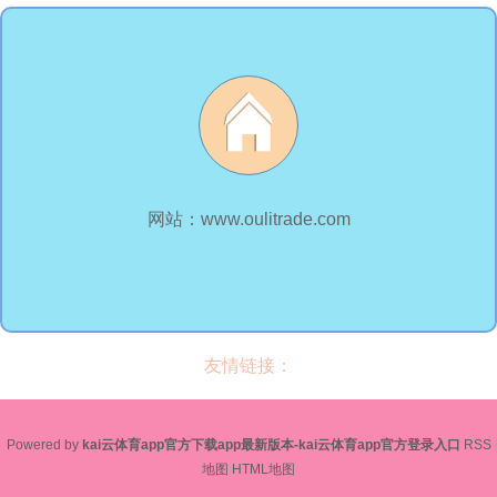
网站：www.oulitrade.com
友情链接：
Powered by
kai云体育app官方下载app最新版本-kai云体育app官方登录入口
RSS
地图
HTML地图