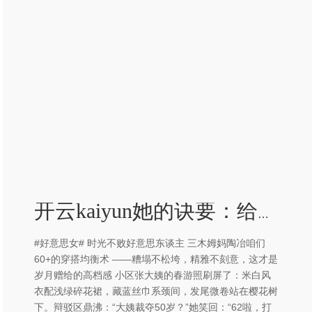
开云kaiyun她的诀要：给形体留呼吸感-kai云体育app官方下载app最新版本-kai云体育app官方登录入口
#好意思女# 时光不败好意思东谈主 三木姆妈陶冶咱们
60+的穿搭均衡术 ——糟塌不松垮，精雅不刻意，这才是
岁月赠给的高档感 小区张大姨的春游照刷屏了：米白风
衣配浅绿碎花裙，藏蓝丝巾系颈间，发尾微卷站在樱花树
下。辩驳区鼎沸：“大姨裁夺50岁？”她笑回：“62啦，打